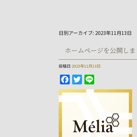
日別アーカイブ:
2023年11月13日
ホームページを公開しま
投稿日
2023年11月13日
F
T
Li
a
w
n
c
itt
e
e
er
b
o